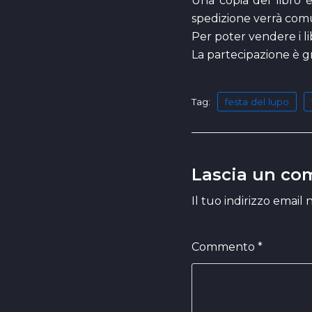
Una copia del libro è 
spedizione verrà comu
Per poter vendere i li
La partecipazione è gr
Tag:
festa del lupo
Lascia un c
Il tuo indirizzo email
Commento
*