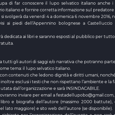
pa di far conoscere il lupo selvatico italiano anche i
rio italiano e fornire corretta informazione sul predatore 
6 si svolgerà da venerdì 4 a domenica 6 novembre 2016, 
isi ai piedi dell’Appennino bolognese a Castellucci
 dedicata ai libri e saranno esposti al pubblico per tutto 
atuita.
a tutti gli autori di saggi e/o narrativa che potranno par
me tema: il lupo selvatico italiano.
i con contenuti che ledono dignità e diritti umani, nonch
inoltre esclusi i testi che non rispettano l’ambiente e la 
lutata dall’organizzazione e sarà INSINDACABILE.
i dovranno inviare per email a festadellupobo@gmail.com,
 libro e biografia dell’autore (massimo 2000 battute), 
l lato maggiore) e sito web dell’autore (se disponibile).