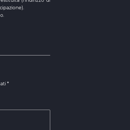
tituita (l’indirizzo di
cipazione).
o.
ati
*