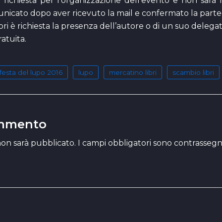
richiesta per l’organizzazione dell’evento e non sarà res
nicato dopo aver ricevuto la mail e confermato la parte
bri è richiesta la presenza dell’autore o di un suo delegat
atuita.
festa del lupo 2016
lupo
mercatino libri
scambio libri
ommento
 non sarà pubblicato.
I campi obbligatori sono contrassegn