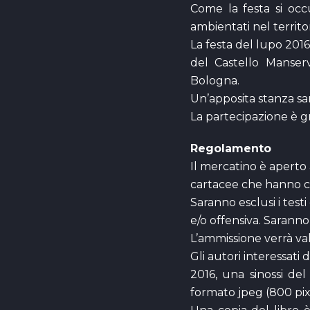
Come la festa si occu
ambientati nel territo
La festa del lupo 201
del Castello Manserv
Bologna.
Un’apposita stanza sarà
La partecipazione è gr
Regolamento
Il mercatino è aperto 
cartacee che hanno co
Saranno esclusi i test
e/o offensiva. Saranno 
L’ammissione verrà va
Gli autori interessat
2016, una sinossi del
formato jpeg (800 pixe