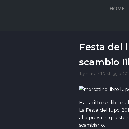
Vai
HOME
al
contenuto
Festa del l
scambio li
by
maria
10 Maggio 20
Hai scritto un libro su
La Festa del lupo 2016 
alla prova in questo 
scambiarlo.