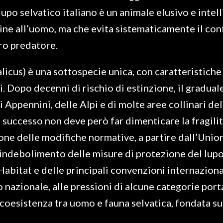
 lupo selvatico italiano è un animale elusivo e intel
ine all’uomo, ma che evita sistematicamente il con
ro predatore.
talicus) è una sottospecie unica, con caratteristich
ei. Dopo decenni di rischio di estinzione, il gradu
Appennini, delle Alpi e di molte aree collinari del
o successo non deve però far dimenticare la fragilit
ne delle modifiche normative, a partire dall’Unione
indebolimento delle misure di protezione del lupo
 Habitat e delle principali convenzioni internazion
o nazionale, alle pressioni di alcune categorie porta
 coesistenza tra uomo e fauna selvatica, fondata su 