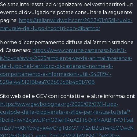
Se siete interessati ad organizzare nei vostri territori un
evento di divulgazione potete consultare la seguente
pagina:
https://italianwildwolf.com/2023/01/03/il-ruolo-
naturale-del-lupo-incontri-con-dibattito/
Norme di comportamento diffuse dall’amministrazione
di Castenaso:
https://www.comune.castenaso.bo.it/it-
it/novita/avvisi/2025/ambiente-verde-animali/presenza-
del-lupo-nel-territorio-di-castenaso-norme-di-
comportamento-e-informazioni-utili-343119-1-
528ef44f5f218bea702b53c8b4b9b708
Sito web delle GEV con i contatti e le altre informazioni:
https://www.gevbologna.org/2025/02/07/il-lupo-
custode-della-biodiversita-e-sfide-per-la-sua-tutela/?
fbclid=IwY2xjawJPmG9leHRuA2FlbQIxMAABHVOT5aI
m2p7mANYcwgyk4wCrgTd3G7F7l2vB2lzn4KcQCwcN
X0G6v0hKaQ_aem_ZmFrZWR1bW15MTZieXRlcw