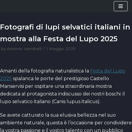
Vai
al
contenuto
Fotografi di lupi selvatici italiani in
mostra alla Festa del Lupo 2025
by
Antonio Iannibelli
1 Maggio 2025
Amanti della fotografia naturalistica la
Festa del Lupo
2025
spalanca le porte del prestigioso Castello
Manservisi per ospitare una straordinaria mostra
dedicata al protagonista indiscusso dei nostri boschi: il
lupo selvatico italiano (Canis lupus italicus).
Se avete catturato la sua elusiva bellezza nel suo
ambiente naturale, questa è l’occasione per condividere
la vostra passione e il vostro talento con un pubblico