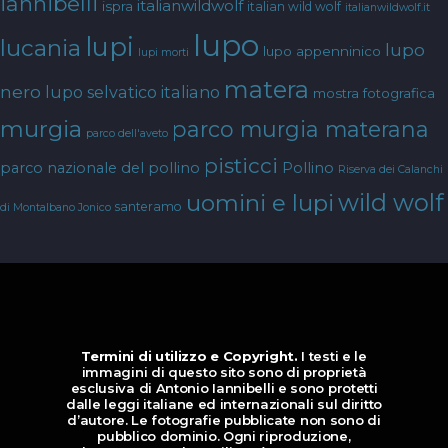
iannibelli
italianwildwolf
ispra
italian wild wolf
italianwildwolf.it
lupo
lupi
lucania
lupo
lupo appenninico
lupi morti
matera
nero
lupo selvatico italiano
mostra fotografica
murgia
parco murgia materana
parco dell'aveto
pisticci
parco nazionale del pollino
Pollino
Riserva dei Calanchi
wild wolf
uomini e lupi
santeramo
di Montalbano Jonico
Termini di utilizzo e Copyright.
I testi e le
immagini di questo sito sono di proprietà
esclusiva di Antonio Iannibelli e sono protetti
dalle leggi italiane ed internazionali sul diritto
d’autore. Le fotografie pubblicate non sono di
pubblico dominio. Ogni riproduzione,