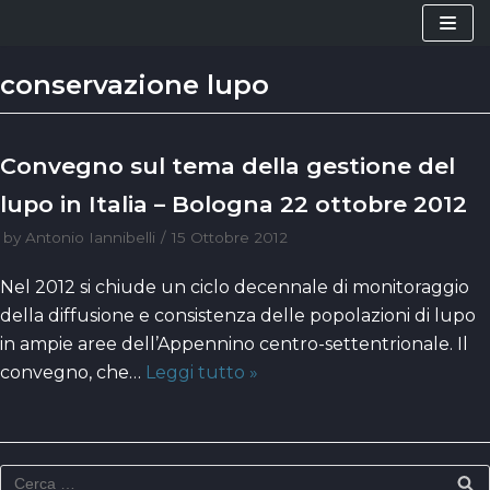
Vai
al
conservazione lupo
contenuto
Convegno sul tema della gestione del
lupo in Italia – Bologna 22 ottobre 2012
by
Antonio Iannibelli
15 Ottobre 2012
Nel 2012 si chiude un ciclo decennale di monitoraggio
della diffusione e consistenza delle popolazioni di lupo
in ampie aree dell’Appennino centro-settentrionale. Il
convegno, che…
Leggi tutto »