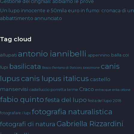
Gestione dei cinghiali: abbiamo le prove
Un lupo innocente e 50mila euro in fumo: cronaca di un
abbattimento annunciato
Tag cloud
antonio iannibelli
allupati
balla coi
appennino
canis
basilicata
lupi
Bosco Pantano di Policoro
brasimone
canis lupus italicus
lupus
castello
manservisi
Craco
castelluccio porretta terme
entracque
erika ottone
fabio quinto
festa del lupo
festa del lupo 2018
fotografia naturalistica
fotografare i lupi
Gabriella Rizzardini
fotografi di natura