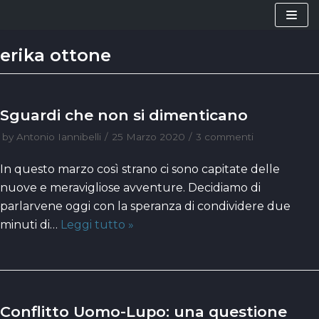
Vai
al
erika ottone
contenuto
Sguardi che non si dimenticano
by
Antonio Iannibelli
25 Marzo 2020
3 commenti
In questo marzo così strano ci sono capitate delle
nuove e meravigliose avventure. Decidiamo di
parlarvene oggi con la speranza di condividere due
minuti di…
Leggi tutto »
Conflitto Uomo-Lupo: una questione