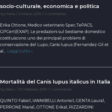
socio-culturale, economica e politica
by
maria
9 Marzo 2019
1 commento
Erika Ottone, Medico veterinario Spec.TePACS,
GPCert(EXAP). Le predazioni sul bestiame domestico
costituiscono uno dei principali problemi di
conservazione del Lupo, Canis lupus (Fernandez-Gil et
al…
Leggi tutto »
Mortalità del Canis lupus italicus in Italia
by
fabio
20 Febbraio 2019
1 commento
QUINTO Fabio1, IANNIBELLI Antonio1, GENTA Laura1,
PERRONE Maria1, OTTONE Erika1, RIZZARDINI