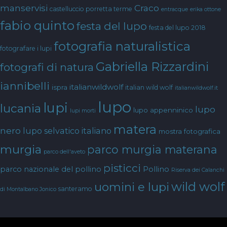
manservisi
Craco
castelluccio porretta terme
entracque
erika ottone
fabio quinto
festa del lupo
festa del lupo 2018
fotografia naturalistica
fotografare i lupi
Gabriella Rizzardini
fotografi di natura
iannibelli
italianwildwolf
ispra
italian wild wolf
italianwildwolf.it
lupo
lupi
lucania
lupo
lupo appenninico
lupi morti
matera
nero
lupo selvatico italiano
mostra fotografica
murgia
parco murgia materana
parco dell'aveto
pisticci
parco nazionale del pollino
Pollino
Riserva dei Calanchi
wild wolf
uomini e lupi
santeramo
di Montalbano Jonico