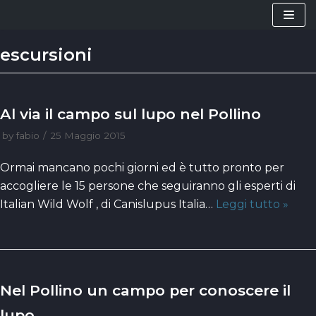
Vai
al
escursioni
contenuto
Al via il campo sul lupo nel Pollino
by
fabio
25 Maggio 2015
Ormai mancano pochi giorni ed è tutto pronto per
accogliere le 15 persone che seguiranno gli esperti di
Italian Wild Wolf , di Canislupus Italia…
Leggi tutto »
Nel Pollino un campo per conoscere il
lupo