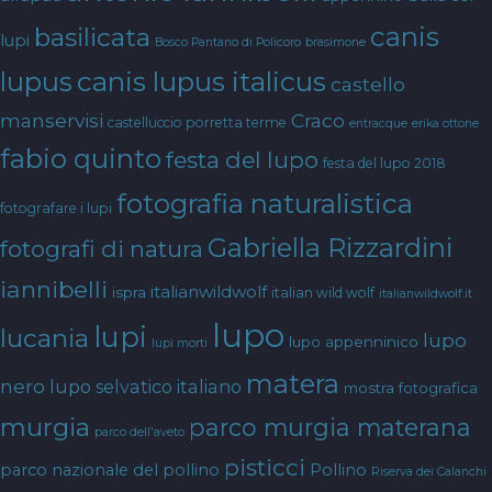
canis
basilicata
lupi
Bosco Pantano di Policoro
brasimone
canis lupus italicus
lupus
castello
manservisi
Craco
castelluccio porretta terme
entracque
erika ottone
fabio quinto
festa del lupo
festa del lupo 2018
fotografia naturalistica
fotografare i lupi
Gabriella Rizzardini
fotografi di natura
iannibelli
italianwildwolf
ispra
italian wild wolf
italianwildwolf.it
lupo
lupi
lucania
lupo
lupo appenninico
lupi morti
matera
nero
lupo selvatico italiano
mostra fotografica
murgia
parco murgia materana
parco dell'aveto
pisticci
parco nazionale del pollino
Pollino
Riserva dei Calanchi