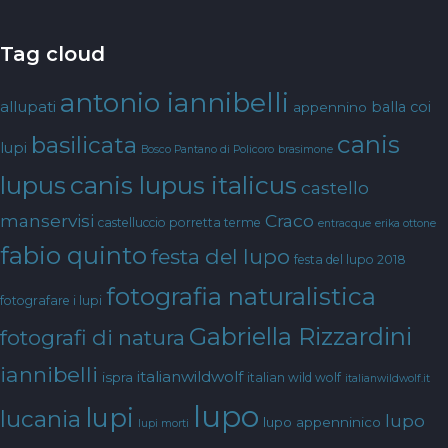
Tag cloud
antonio iannibelli
allupati
balla coi
appennino
canis
basilicata
lupi
Bosco Pantano di Policoro
brasimone
canis lupus italicus
lupus
castello
manservisi
Craco
castelluccio porretta terme
entracque
erika ottone
fabio quinto
festa del lupo
festa del lupo 2018
fotografia naturalistica
fotografare i lupi
Gabriella Rizzardini
fotografi di natura
iannibelli
italianwildwolf
ispra
italian wild wolf
italianwildwolf.it
lupo
lupi
lucania
lupo
lupo appenninico
lupi morti