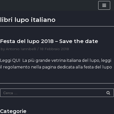
Vai
al
libri lupo italiano
contenuto
Festa del lupo 2018 – Save the date
by
Antonio Iannibelli
18 Febbraio 2018
Leggi QUI La più grande vetrina italiana del lupo, leggi
il regolamento nella pagina dedicata alla festa del lupo
Categorie