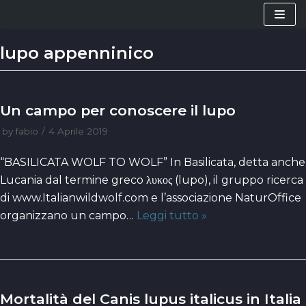
Vai
al
lupo appenninico
contenuto
Un campo per conoscere il lupo
by
fabio
4 Aprile 2019
“BASILICATA WOLF TO WOLF” In Basilicata, detta anche
Lucania dal termine greco λυκος (lupo), il gruppo ricerca
di www.Italianwildwolf.com e l’associazione NaturOffice
organizzano un campo…
Leggi tutto »
Mortalità del Canis lupus italicus in Italia