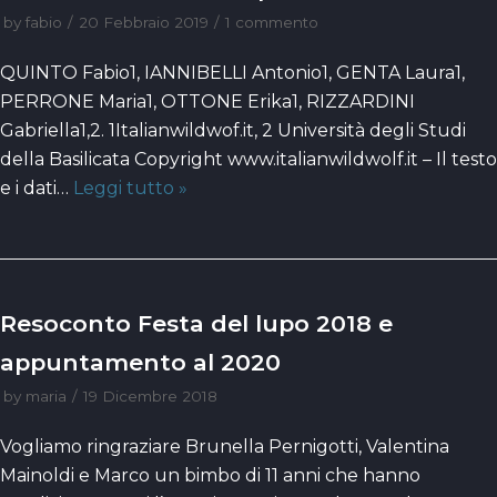
by
fabio
20 Febbraio 2019
1 commento
QUINTO Fabio1, IANNIBELLI Antonio1, GENTA Laura1,
PERRONE Maria1, OTTONE Erika1, RIZZARDINI
Gabriella1,2. 1Italianwildwof.it, 2 Università degli Studi
della Basilicata Copyright www.italianwildwolf.it – Il testo
e i dati…
Leggi tutto »
Resoconto Festa del lupo 2018 e
appuntamento al 2020
by
maria
19 Dicembre 2018
Vogliamo ringraziare Brunella Pernigotti, Valentina
Mainoldi e Marco un bimbo di 11 anni che hanno