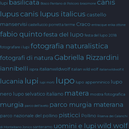
canis
basilicata
lupi
Bosco Pantano di Policoro
brasimone
canis lupus italicus
lupus
castello
manservisi
Craco
castelluccio porretta terme
entracque
erika ottone
fabio quinto
festa del lupo
festa del lupo 2018
fotografia naturalistica
fotografare i lupi
Gabriella Rizzardini
fotografi di natura
iannibelli
italianwildwolf
ispra
italian wild wolf
italianwildwolf.it
lupo
lupi
lucania
lupo
lupo appenninico
lupi morti
matera
nero
lupo selvatico italiano
mostra fotografica
murgia
parco murgia materana
parco dell'aveto
pisticci
parco nazionale del pollino
Pollino
Riserva dei Calanchi
wild wolf
uomini e lupi
santeramo
di Montalbano Jonico