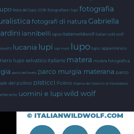
fotografia
lupo
festa del lupo 2018
fotografare i lupi
ralistica
Gabriella
fotografi di natura
ardini
iannibelli
italianwildwolf
ispra
italian wild wolf
lupo
lupi
lucania
lupo appenninico
ldwolf.it
lupi morti
matera
 nero
lupo selvatico italiano
mostra fotografica
gia
parco murgia materana
parco
parco dell'aveto
pisticci
ale del pollino
Pollino
Riserva dei Calanchi di Montalbano
wild wolf
uomini e lupi
anteramo
© ITALIANWILDWOLF.COM