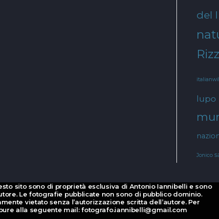
del 
natu
Rizz
italianwi
lupo
mur
nazion
s
Jonico
esto sito sono di proprietà esclusiva di Antonio Iannibelli e sono
d’autore. Le fotografie pubblicate non sono di pubblico dominio.
mente vietato senza l’autorizzazione scritta dell’autore. Per
oppure alla seguente mail: fotografo.iannibelli@gmail.com