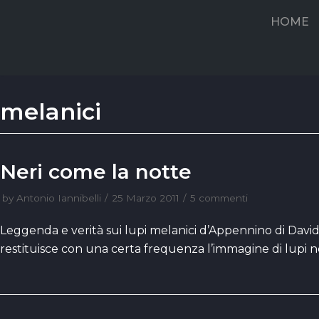
Vai
HOME
al
contenuto
melanici
Neri come la notte
by
Antonio Iannibelli
25 Marzo 2011
5 commenti
Leggenda e verità sui lupi melanici d’Appennino di Davi
restituisce con una certa frequenza l’immagine di lupi 