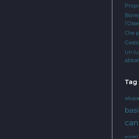
Propri
Biore
l’Oss
Che p
Gesti
Un lu
abbat
Tag
allupa
basi
cani
porret