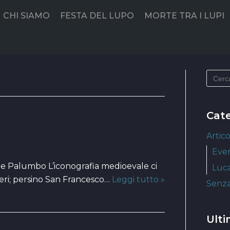
CHI SIAMO
FESTA DEL LUPO
MORTE TRA I LUPI
Cat
Artico
Even
de Palumbo L’iconografia medioevale ci
Luca
neri; persino San Francesco…
Leggi tutto »
Senza
Ulti