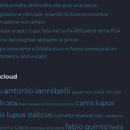
età privata, diritto alla vita: stop alla caccia
golazione naturale: quando la Scienza incontra
ervazione sul campo
este questo lupo, falsi miti sulla diffusione della PSA
one dei cinghiali: abbiamo le prove
po innocente e 50mila euro in fumo: cronaca di un
timento annunciato
 cloud
antonio iannibelli
ti
balla coi lupi
appennino
canis lupus
licata
Bosco Pantano di Policoro
brasimone
s lupus italicus
castello manservisi
castelluccio
fabio quinto
festa
Craco
ta terme
entracque
erika ottone