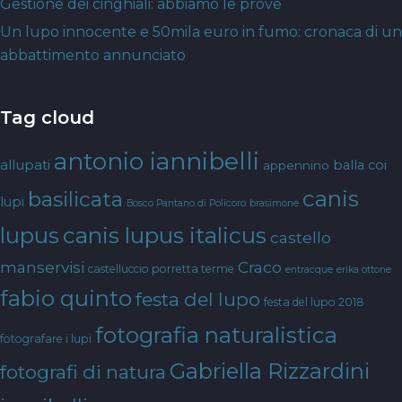
Gestione dei cinghiali: abbiamo le prove
Un lupo innocente e 50mila euro in fumo: cronaca di un
abbattimento annunciato
Tag cloud
antonio iannibelli
allupati
balla coi
appennino
canis
basilicata
lupi
Bosco Pantano di Policoro
brasimone
canis lupus italicus
lupus
castello
manservisi
Craco
castelluccio porretta terme
entracque
erika ottone
fabio quinto
festa del lupo
festa del lupo 2018
fotografia naturalistica
fotografare i lupi
Gabriella Rizzardini
fotografi di natura