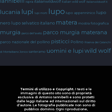
iannibelli
italianwildwolf
ispra
italian wild wolf
italianwildwolf.it
lupo
lupi
lucania
lupo
lupo appenninico
lupi morti
matera
nero
lupo selvatico italiano
mostra fotografica
murgia
parco murgia materana
parco dell'aveto
pisticci
parco nazionale del pollino
Pollino
Riserva dei Calanchi
wild wolf
uomini e lupi
santeramo
di Montalbano Jonico
Termini di utilizzo e Copyright.
I testi e le
immagini di questo sito sono di proprietà
esclusiva di Antonio Iannibelli e sono protetti
dalle leggi italiane ed internazionali sul diritto
d’autore. Le fotografie pubblicate non sono di
pubblico dominio. Ogni riproduzione,