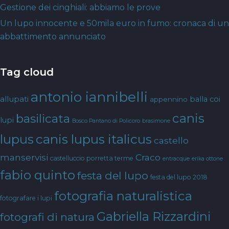
Gestione dei cinghiali: abbiamo le prove
Un lupo innocente e 50mila euro in fumo: cronaca di un
abbattimento annunciato
Tag cloud
antonio iannibelli
allupati
balla coi
appennino
canis
basilicata
lupi
Bosco Pantano di Policoro
brasimone
canis lupus italicus
lupus
castello
manservisi
Craco
castelluccio porretta terme
entracque
erika ottone
fabio quinto
festa del lupo
festa del lupo 2018
fotografia naturalistica
fotografare i lupi
Gabriella Rizzardini
fotografi di natura