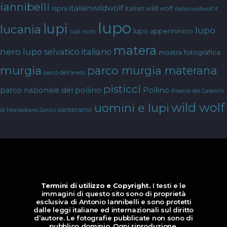
iannibelli
italianwildwolf
ispra
italian wild wolf
italianwildwolf.it
lupo
lupi
lucania
lupo
lupo appenninico
lupi morti
matera
nero
lupo selvatico italiano
mostra fotografica
murgia
parco murgia materana
parco dell'aveto
pisticci
parco nazionale del pollino
Pollino
Riserva dei Calanchi
wild wolf
uomini e lupi
santeramo
di Montalbano Jonico
Termini di utilizzo e Copyright.
I testi e le
immagini di questo sito sono di proprietà
esclusiva di Antonio Iannibelli e sono protetti
dalle leggi italiane ed internazionali sul diritto
d’autore. Le fotografie pubblicate non sono di
pubblico dominio. Ogni riproduzione,