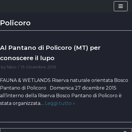
Vai
al
Policoro
contenuto
Al Pantano di Policoro (MT) per
conoscere il lupo
by
fabio
15 Dicembre 2015
FAUNA & WETLANDS Riserva naturale orientata Bosco
Pantano di Policoro Domenica 27 dicembre 2015
all’interno della Riserva Bosco Pantano di Policoro è
stata organizzata…
Leggi tutto »