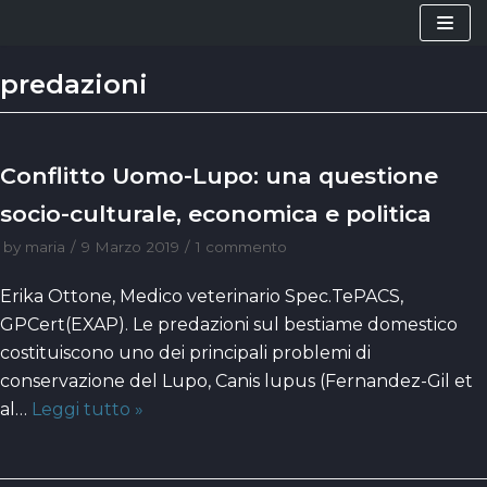
Vai
al
predazioni
contenuto
Conflitto Uomo-Lupo: una questione
socio-culturale, economica e politica
by
maria
9 Marzo 2019
1 commento
Erika Ottone, Medico veterinario Spec.TePACS,
GPCert(EXAP). Le predazioni sul bestiame domestico
costituiscono uno dei principali problemi di
conservazione del Lupo, Canis lupus (Fernandez-Gil et
al…
Leggi tutto »