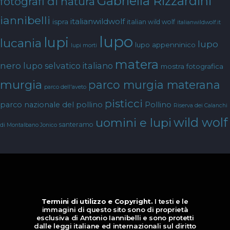
Gabriella Rizzardini
fotografi di natura
iannibelli
italianwildwolf
ispra
italian wild wolf
italianwildwolf.it
lupo
lupi
lucania
lupo
lupo appenninico
lupi morti
matera
nero
lupo selvatico italiano
mostra fotografica
murgia
parco murgia materana
parco dell'aveto
pisticci
parco nazionale del pollino
Pollino
Riserva dei Calanchi
wild wolf
uomini e lupi
santeramo
di Montalbano Jonico
Termini di utilizzo e Copyright.
I testi e le
immagini di questo sito sono di proprietà
esclusiva di Antonio Iannibelli e sono protetti
dalle leggi italiane ed internazionali sul diritto