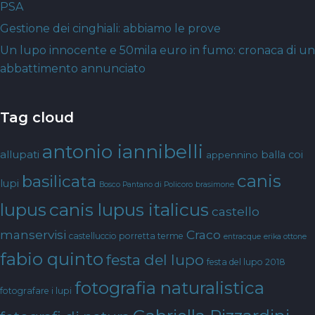
PSA
Gestione dei cinghiali: abbiamo le prove
Un lupo innocente e 50mila euro in fumo: cronaca di un
abbattimento annunciato
Tag cloud
antonio iannibelli
allupati
balla coi
appennino
canis
basilicata
lupi
Bosco Pantano di Policoro
brasimone
canis lupus italicus
lupus
castello
manservisi
Craco
castelluccio porretta terme
entracque
erika ottone
fabio quinto
festa del lupo
festa del lupo 2018
fotografia naturalistica
fotografare i lupi