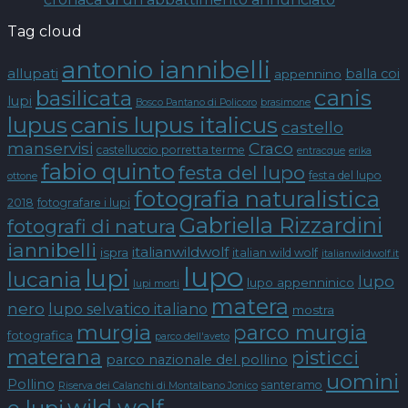
Tag cloud
antonio iannibelli
allupati
balla coi
appennino
canis
basilicata
lupi
Bosco Pantano di Policoro
brasimone
canis lupus italicus
lupus
castello
manservisi
Craco
castelluccio porretta terme
entracque
erika
fabio quinto
festa del lupo
festa del lupo
ottone
fotografia naturalistica
2018
fotografare i lupi
Gabriella Rizzardini
fotografi di natura
iannibelli
italianwildwolf
ispra
italian wild wolf
italianwildwolf.it
lupo
lupi
lucania
lupo
lupo appenninico
lupi morti
matera
nero
lupo selvatico italiano
mostra
murgia
parco murgia
fotografica
parco dell'aveto
materana
pisticci
parco nazionale del pollino
uomini
Pollino
santeramo
Riserva dei Calanchi di Montalbano Jonico
wild wolf
e lupi