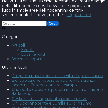
Nel 2012 si chiude un ciclo decennale di monitoraggio
della diffusione e consistenza delle popolazioni di
lupo in ampie aree dell’Appennino centro-
Conveg
settentrionale. Il convegno, che…
Leggi tutto »
sul
Ricerca
tema
per:
della
gestione
Categorie
del
lupo
Articoli
in
Eventi
Italia
Lucania wild
–
Senza categoria
Bologna
22
Ultimi articoli
ottobre
2012
Proprietà privata, diritto alla vita: stop alla caccia
Bioregolazione naturale: quando la Scienza
incontra l’Osservazione sul campo
Che peste questo lupo, falsi miti sulla diffusione
della PSA
Gestione dei cinghiali: abbiamo le prove
Un lupo innocente e 50mila euro in fumo:
cronaca di un abbattimento annunciato