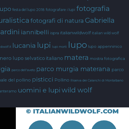
fotografia
lupo
festa del lupo 2018
fotografare i lupi
ralistica
Gabriella
fotografi di natura
ardini
iannibelli
italianwildwolf
ispra
italian wild wolf
lupo
lupi
lucania
lupo appenninico
ldwolf.it
lupi morti
matera
 nero
lupo selvatico italiano
mostra fotografica
gia
parco murgia materana
parco
parco dell'aveto
pisticci
ale del pollino
Pollino
Riserva dei Calanchi di Montalbano
wild wolf
uomini e lupi
anteramo
© ITALIANWILDWOLF.COM