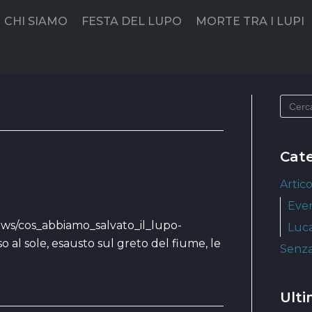
CHI SIAMO
FESTA DEL LUPO
MORTE TRA I LUPI
Cat
Artico
Even
news/cos_abbiamo_salvato_il_lupo-
Luca
o al sole, esausto sul greto del fiume, le
Senza
Ulti