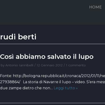
Vai
HOME
al
contenuto
rudi berti
Così abbiamo salvato il lupo
by
Antonio Iannibelli
12 Gennaio 2012
1 commento
Fonte: http://bologna.repubblica.it/cronaca/2012/01/11/
27938864/ La storia di Navarre il lupo – video. S’era mess
due zampe dietro che non…
Leggi tutto »