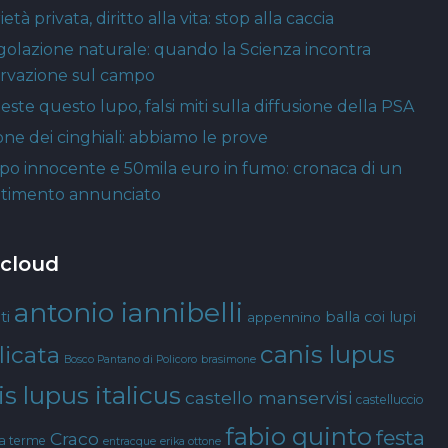
età privata, diritto alla vita: stop alla caccia
golazione naturale: quando la Scienza incontra
ervazione sul campo
este questo lupo, falsi miti sulla diffusione della PSA
one dei cinghiali: abbiamo le prove
po innocente e 50mila euro in fumo: cronaca di un
timento annunciato
 cloud
antonio iannibelli
ti
balla coi lupi
appennino
canis lupus
licata
Bosco Pantano di Policoro
brasimone
s lupus italicus
castello manservisi
castelluccio
fabio quinto
festa
Craco
ta terme
entracque
erika ottone