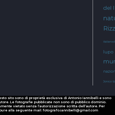
del 
natu
Rizz
italianwi
lupo
mur
nazion
s
Jonico
esto sito sono di proprietà esclusiva di Antonio Iannibelli e sono
d’autore. Le fotografie pubblicate non sono di pubblico dominio.
mente vietato senza l’autorizzazione scritta dell’autore. Per
oppure alla seguente mail: fotografo.iannibelli@gmail.com