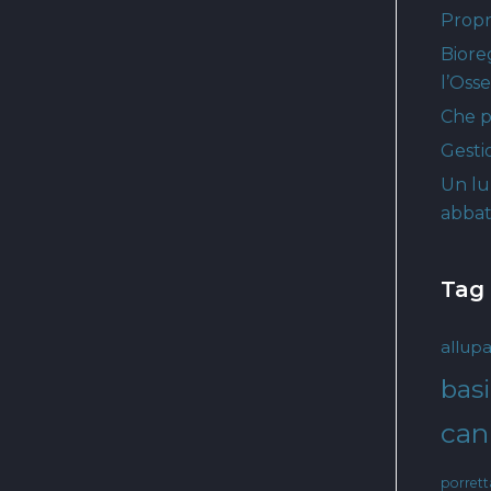
Propri
Biore
l’Oss
Che p
Gesti
Un lu
abbat
Tag
allupa
basi
cani
porret