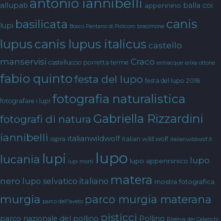
antonio iannibelli
allupati
balla coi
appennino
canis
basilicata
lupi
Bosco Pantano di Policoro
brasimone
canis lupus italicus
lupus
castello
manservisi
Craco
castelluccio porretta terme
entracque
erika ottone
fabio quinto
festa del lupo
festa del lupo 2018
fotografia naturalistica
fotografare i lupi
Gabriella Rizzardini
fotografi di natura
iannibelli
italianwildwolf
ispra
italian wild wolf
italianwildwolf.it
lupo
lupi
lucania
lupo
lupo appenninico
lupi morti
matera
nero
lupo selvatico italiano
mostra fotografica
murgia
parco murgia materana
parco dell'aveto
pisticci
parco nazionale del pollino
Pollino
Riserva dei Calanchi