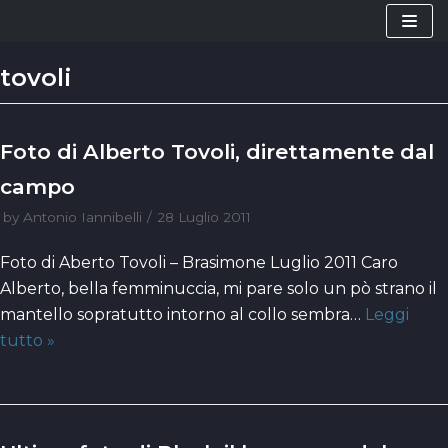
Vai
al
tovoli
contenuto
Foto di Alberto Tovoli, direttamente dal
campo
by
Antonio Iannibelli
28 Luglio 2011
Foto di Aberto Tovoli – Brasimone Luglio 2011 Caro
Alberto, bella femminuccia, mi pare solo un pò strano il
mantello sopratutto intorno al collo sembra…
Leggi
tutto »