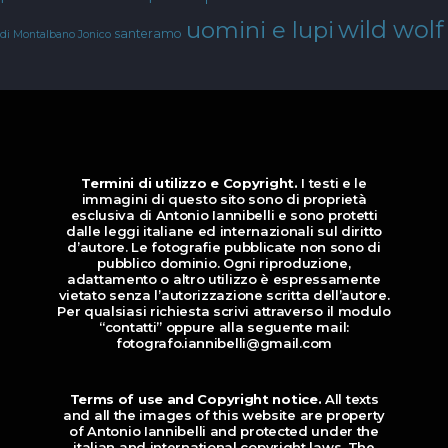
wild wolf
uomini e lupi
santeramo
di Montalbano Jonico
Termini di utilizzo e Copyright.
I testi e le
immagini di questo sito sono di proprietà
esclusiva di Antonio Iannibelli e sono protetti
dalle leggi italiane ed internazionali sul diritto
d’autore. Le fotografie pubblicate non sono di
pubblico dominio. Ogni riproduzione,
adattamento o altro utilizzo è espressamente
vietato senza l’autorizzazione scritta dell’autore.
Per qualsiasi richiesta scrivi attraverso il modulo
“contatti” oppure alla seguente mail:
fotografo.iannibelli@gmail.com
Terms of use and Copyright notice.
All texts
and all the images of this website are property
of Antonio Iannibelli and protected under the
italian and international copyright laws. The