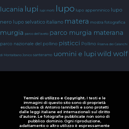
lupo
lupi
lucania
lupo
lupo appenninico
lupi morti
matera
nero
lupo selvatico italiano
mostra fotografica
murgia
parco murgia materana
parco dell'aveto
pisticci
parco nazionale del pollino
Pollino
Riserva dei Calanchi
wild wolf
uomini e lupi
santeramo
di Montalbano Jonico
Termini di utilizzo e Copyright.
I testi e le
immagini di questo sito sono di proprietà
esclusiva di Antonio Iannibelli e sono protetti
dalle leggi italiane ed internazionali sul diritto
d’autore. Le fotografie pubblicate non sono di
pubblico dominio. Ogni riproduzione,
adattamento o altro utilizzo è espressamente