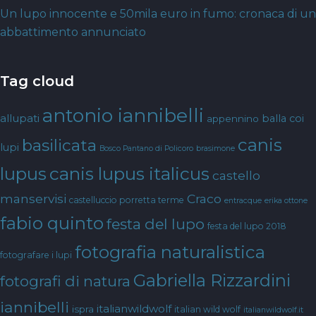
Un lupo innocente e 50mila euro in fumo: cronaca di un
abbattimento annunciato
Tag cloud
antonio iannibelli
allupati
balla coi
appennino
canis
basilicata
lupi
Bosco Pantano di Policoro
brasimone
canis lupus italicus
lupus
castello
manservisi
Craco
castelluccio porretta terme
entracque
erika ottone
fabio quinto
festa del lupo
festa del lupo 2018
fotografia naturalistica
fotografare i lupi
Gabriella Rizzardini
fotografi di natura
iannibelli
italianwildwolf
ispra
italian wild wolf
italianwildwolf.it