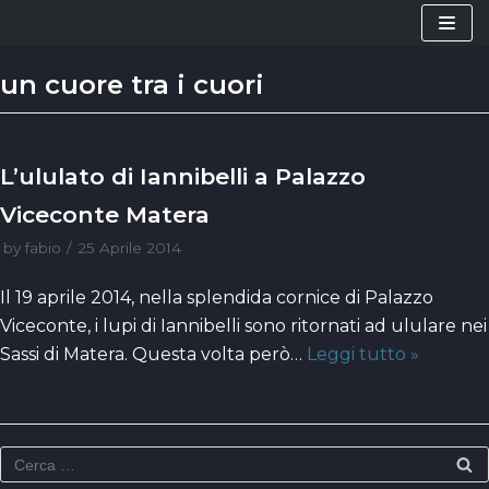
Vai
al
un cuore tra i cuori
contenuto
L’ululato di Iannibelli a Palazzo
Viceconte Matera
by
fabio
25 Aprile 2014
Il 19 aprile 2014, nella splendida cornice di Palazzo
Viceconte, i lupi di Iannibelli sono ritornati ad ululare nei
Sassi di Matera. Questa volta però…
Leggi tutto »