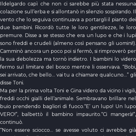
Ildelgardo capì che non ci sarebbe più stata nessuna
colazione sull’erba e si allontanò in silenzio sospirando. Il
vento che lo seguiva continuava a portargli il pianto dei
due bambini. Ricordò tutte le loro gentilezze, le loro
premure. Disse a se stesso che era un lupo e che i lupi
sono freddi e crudeli (almeno così pensano gli uomini!).
Camminò ancora un poco poi si fermò, si rimproverò per
la sua debolezza ma tornò indietro. I bambini lo videro
fermo sul limitare del bosco mentre li osservava. “Bobi,
sei arrivato, che bello… vai tu a chiamare qualcuno…” gli
disse Toni.
Ma per la prima volta Toni e Gina videro da vicino i vigili,
freddi occhi gialli dell’animale. Sembravano brillare nel
buio prendendo bagliori di fuoco.“E’ un lupo! Un lupo
VERO!”, balbettò il bambino impaurito.“Ci mangerà!”,
continuò.
“Non essere sciocco… se avesse voluto ci avrebbe già