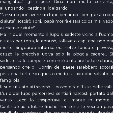
mangiato…” gli rispose Gina non molto convinta,
allungando il cestino a Ildelgardo.
“Nessuno può avere un lupo per amico, per questo non
ci aiuta”, sospirò Toni, “papà morirà e sarà colpa mia…vado
a chiamare aiuto!”
Ma in quel momento il lupo si sedette vicino all’uomo
disteso per terra, lo annusò, sollevato capì che non era
morto. Si guardò intorno: era notte fonda e pioveva,
drizzò le orecchie udiva solo la pioggia cadere,.. Si
sedette sulle zampe e cominciò a ululare forte e chiaro,
pensando che gli uomini del paese sarebbero accorsi
per abbatterlo e in questo modo lui avrebbe salvato la
famigliola.
Il suo ululato attraversò il bosco e si diffuse nelle valli.
L’urlo del lupo percorreva sentieri nascosti portato dal
vento. L’eco lo trasportava di monte in monte….
Continuò ad ululare finché non sentì le voci e i passi