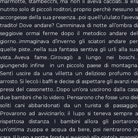
marmotte, stambecchi, ma non li aveva cacciati…si era
nutrito solo di piccoli roditori, proprio perchè nessuno si
accorgesse della sua presenza…poi quell’ululato l’aveva
tradito! Dove andare? Camminava di notte all’ombra di
seggiovie ormai ferme dopo il metodico andare del
giorno…immaginava d’inverno gli sciatori andare per
quelle piste…nella sua fantasia sentiva gli urli alla sua
vista…Aveva fame…Girovagò a lungo nei boschi…
giungendo infine in un piccolo paese di montagna.
Sentì uscire da una villetta un delizioso profumo di
arrosto. Si leccò i baffi e decise di aspettare gli avanzi nei
pressi del cassonetto…Dopo un’ora uscirono dalla casa
due bambini che lo videro. Pensarono che fosse uno dei
soliti cani abbandonati da un turista di passaggio.
Provarono ad avvicinarlo; il lupo si teneva sempre a
rispettosa distanza. I bambini allora gli portarono
un’ottima zuppa e acqua da bere, poi rientrarono in
casa. Il lupo a notte fonda si avvicinò alla ciotola, mangiò