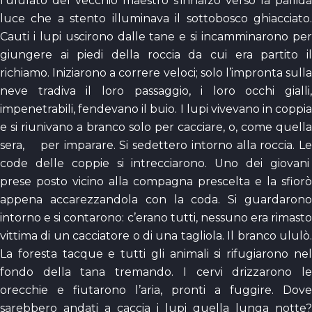
l’ululato del vecchio maestro s’innalzò verso la pallida
luce che a stento illuminava il sottobosco ghiacciato.
Cauti i lupi uscirono dalle tane e si incamminarono per
giungere ai piedi della roccia da cui era partito il
richiamo. Iniziarono a correre veloci; solo l’impronta sulla
neve tradiva il loro passaggio, i loro occhi gialli,
impenetrabili, fendevano il buio. I lupi vivevano in coppia
e si riunivano a branco solo per cacciare, o, come quella
sera, per imparare. Si sedettero intorno alla roccia. Le
code delle coppie si intrecciarono. Uno dei giovani
prese posto vicino alla compagna prescelta e la sfiorò
appena accarezzandola con la coda. Si guardarono
intorno e si contarono: c’erano tutti, nessuno era rimasto
vittima di un cacciatore o di una tagliola. Il branco ululò.
La foresta tacque e tutti gli animali si rifugiarono nel
fondo della tana tremando. I cervi drizzarono le
orecchie e fiutarono l’aria, pronti a fuggire. Dove
sarebbero andati a caccia i lupi quella lunga notte?