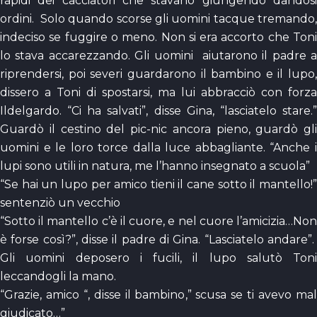
rapidi dei cacciatori che stavano giungendo dandosi
ordini. Solo quando scorse gli uomini tacque tremando,
indeciso se fuggire o meno. Non si era accorto che Toni
lo stava accarezzando. Gli uomini aiutarono il padre a
riprendersi, poi severi guardarono il bambino e il lupo,
dissero a Toni di spostarsi, ma lui abbracciò con forza
Ildelgardo. “Ci ha salvati”, disse Gina, “lasciatelo stare.”
Guardò il cestino del pic-nic ancora pieno, guardò gli
uomini e le loro torce dalla luce abbagliante. “Anche i
lupi sono utili in natura, me l’hanno insegnato a scuola”
“Se hai un lupo per amico tieni il cane sotto il mantello!”
sentenziò un vecchio
“Sotto il mantello c’è il cuore, e nel cuore l’amicizia…Non
è forse così?”, disse il padre di Gina. “Lasciatelo andare”.
Gli uomini deposero i fucili, il lupo salutò Toni
leccandogli la mano.
“Grazie, amico “, disse il bambino,” scusa se ti avevo mal
giudicato…”