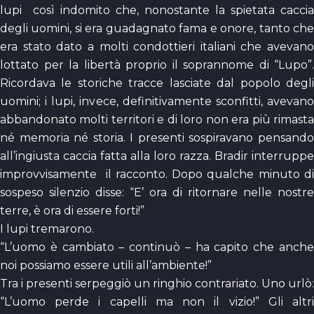
lupi così indomito che, nonostante la spietata caccia
degli uomini, si era guadagnato fama e onore, tanto che
era stato dato a molti condottieri italiani che avevano
lottato per la libertà proprio il soprannome di “Lupo”.
Ricordava le storiche tracce lasciate dal popolo degli
uomini; i lupi, invece, definitivamente sconfitti, avevano
abbandonato molti territori e di loro non era più rimasta
né memoria né storia. I presenti sospiravano pensando
all’ingiusta caccia fatta alla loro razza. Bradir interruppe
improvvisamente il racconto. Dopo qualche minuto di
sospeso silenzio disse: “E’ ora di ritornare nelle nostre
terre, è ora di essere forti!”
I lupi tremarono.
“L’uomo è cambiato – continuò – ha capito che anche
noi possiamo essere utili all’ambiente!”
Tra i presenti serpeggiò un ringhio contrariato. Uno urlò:
“L’uomo perde i capelli ma non il vizio!” Gli altri