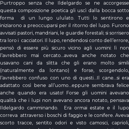
Purtroppo senza che Ildelgardo se ne accorgesse
questa composizione poetica gli uscì dalla bocca sotto
forma di un lungo ululato. Tutti lo sentirono e
iniziarono a preoccuparsi per il ritorno del lupo. Furono
avvisati pastori, mandriani, le guardie forestali; si sorrisero
tra loro i cacciatori. Il lupo, rendendosi conto dell’errore,
pensò di essere più sicuro vicino agli uomini: lì non
l’avrebbero mai cercato…aveva anche notato che
usavano cani da slitta che gli erano molto simili
(naturalmente da lontano) e forse, scorgendolo,
l’avrebbero confuso con uno di questi…Il cane…si era
adattato così bene all’uomo…eppure sembrava felice
anche quando era usato! Forse gli uomini avevano
qualità che i lupi non avevano ancora notato, pensava
Ildelgardo camminando. Era ormai estate e il lupo
correva attraverso i boschi di faggio e le conifere. Aveva
scorto tracce, sentito odori e visto camosci, caprioli,