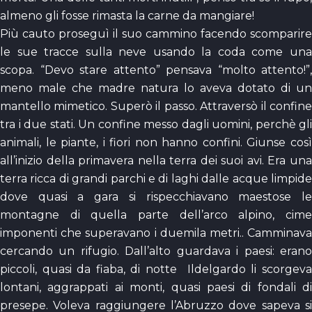
almeno gli fosse rimasta la carne da mangiare!
Più cauto proseguì il suo cammino facendo scomparire
le sue tracce sulla neve usando la coda come una
scopa. “Devo stare attento” pensava “molto attento!”,
meno male che madre natura lo aveva dotato di un
mantello mimetico. Superò il passo. Attraversò il confine
tra i due stati. Un confine messo dagli uomini, perchè gli
animali, le piante, i fiori non hanno confini. Giunse così
all’inizio della primavera nella terra dei suoi avi. Era una
terra ricca di grandi parchi e di laghi dalle acque limpide
dove quasi a gara si rispecchiavano maestose le
montagne di quella parte dell’arco alpino, cime
imponenti che superavano i duemila metri.. Camminava
cercando un rifugio. Dall’alto guardava i paesi: erano
piccoli, quasi da fiaba, di notte Ildelgardo li scorgeva
lontani, aggrappati ai monti, quasi paesi di fondali di
presepe. Voleva raggiungere l’Abruzzo dove sapeva si