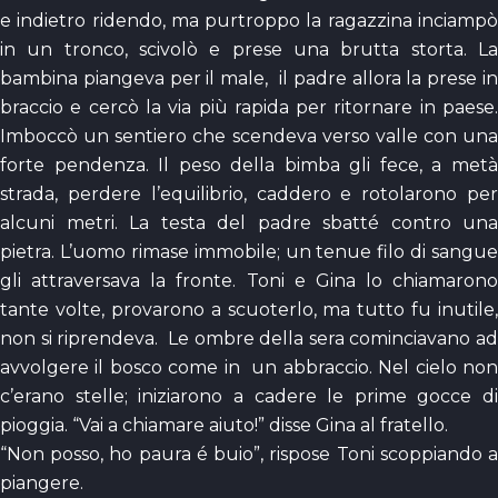
e indietro ridendo, ma purtroppo la ragazzina inciampò
in un tronco, scivolò e prese una brutta storta. La
bambina piangeva per il male, il padre allora la prese in
braccio e cercò la via più rapida per ritornare in paese.
Imboccò un sentiero che scendeva verso valle con una
forte pendenza. Il peso della bimba gli fece, a metà
strada, perdere l’equilibrio, caddero e rotolarono per
alcuni metri. La testa del padre sbatté contro una
pietra. L’uomo rimase immobile; un tenue filo di sangue
gli attraversava la fronte. Toni e Gina lo chiamarono
tante volte, provarono a scuoterlo, ma tutto fu inutile,
non si riprendeva. Le ombre della sera cominciavano ad
avvolgere il bosco come in un abbraccio. Nel cielo non
c’erano stelle; iniziarono a cadere le prime gocce di
pioggia. “Vai a chiamare aiuto!” disse Gina al fratello.
“Non posso, ho paura é buio”, rispose Toni scoppiando a
piangere.