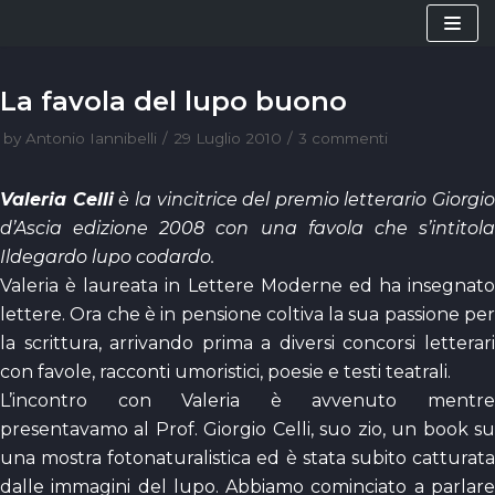
Vai
al
contenuto
La favola del lupo buono
by
Antonio Iannibelli
29 Luglio 2010
3 commenti
Valeria Celli
è la vincitrice del premio letterario Giorgio
d’Ascia edizione 2008 con una favola che s’intitola
Ildegardo lupo codardo.
Valeria è laureata in Lettere Moderne ed ha insegnato
lettere. Ora che è in pensione coltiva la sua passione per
la scrittura, arrivando prima a diversi concorsi letterari
con favole, racconti umoristici, poesie e testi teatrali.
L’incontro con Valeria è avvenuto mentre
presentavamo al Prof. Giorgio Celli, suo zio, un book su
una mostra fotonaturalistica ed è stata subito catturata
dalle immagini del lupo. Abbiamo cominciato a parlare