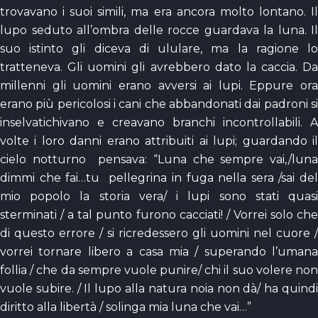
trovavano i suoi simili, ma era ancora molto lontano. Il
lupo seduto all’ombra delle rocce guardava la luna. Il
suo istinto gli diceva di ululare, ma la ragione lo
tratteneva. Gli uomini gli avrebbero dato la caccia. Da
millenni gli uomini erano avversi ai lupi. Eppure ora
erano più pericolosi i cani che abbandonati dai padroni si
inselvatichivano e creavano branchi incontrollabili. A
volte i loro danni erano attribuiti ai lupi; guardando il
cielo notturno pensava: “Luna che sempre vai,/luna
dimmi che fai…tu pellegrina in fuga nella sera /sai del
mio popolo la storia vera/ i lupi sono stati quasi
sterminati / a tal punto furono cacciati! / Vorrei solo che
di questo errore / si ricredessero gli uomini nel cuore /
vorrei tornare libero a casa mia / superando l’umana
follia / che da sempre vuole punire/ chi il suo volere non
vuole subire. / Il lupo alla natura noia non dà/ ha quindi
diritto alla libertà / solinga mia luna che vai…”