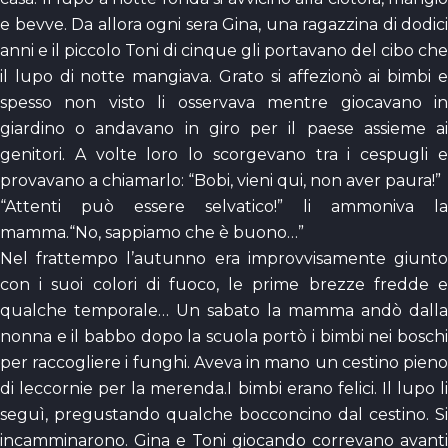
e bevve. Da allora ogni sera Gina, una ragazzina di dodici
anni e il piccolo Toni di cinque gli portavano del cibo che
il lupo di notte mangiava. Grato si affezionò ai bimbi e
spesso non visto li osservava mentre giocavano in
giardino o andavano in giro per il paese assieme ai
genitori. A volte loro lo scorgevano tra i cespugli e
provavano a chiamarlo: “Bobi, vieni qui, non aver paura!”
“Attenti può essere selvatico!” li ammoniva la
mamma.“No, sappiamo che è buono…”
Nel frattempo l’autunno era improvvisamente giunto
con i suoi colori di fuoco, le prime brezze fredde e
qualche temporale… Un sabato la mamma andò dalla
nonna e il babbo dopo la scuola portò i bimbi nei boschi
per raccogliere i funghi. Aveva in mano un cestino pieno
di leccornie per la merenda.I bimbi erano felici. Il lupo li
seguì, pregustando qualche bocconcino dal cestino. Si
incamminarono. Gina e Toni giocando correvano avanti