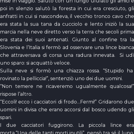
mise in viaggio. Salutò con un lungo ululato gli amici e
poi in silenzio salutò la foresta in cui era cresciuto, gli
anfratti in cui si nascondeva, il vecchio tronco cavo che
era stata la sua tana da cucciolo e lento iniziò la sua
marcia nella neve diretto verso la terra che secoli prima
era stata dei suoi antenati. Giunto al confine tra la
Slovenia e l’Italia si fermò ad osservare una lince bianca
che attraversava di corsa una radura innevata. Si udì
uno sparo: si acquattò veloce.
Sulla neve si formò una chiazza rossa. “Stupido ha
rovinato la pelliccia!”, sentenziò uno dei due uomini.
“Non temere ne ricaveremo ugualmente qualcosa!”
rispose l’altro.
“Eccoli! ecco i cacciatori di frodo…Fermi!” Gridarono due
uomini in divisa che erano accorsi dal bosco udendo gli
spari.
I due cacciatori fuggirono. La piccola lince era
morta.“Una delle tanti morti inutili”, pensò tra sé il lupo,