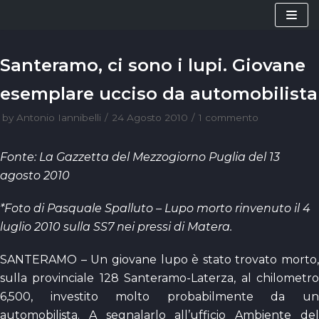
Vai
al
contenuto
Santeramo, ci sono i lupi. Giovane
esemplare ucciso da automobilista
by
Antonio Iannibelli
24 Agosto 2010
1 commento
Fonte: La Gazzetta del Mezzogiorno Puglia del 13
agosto 2010
*Foto di Pasquale Spalluto – Lupo morto rinvenuto il 4
luglio 2010 sulla SS7 nei pressi di Matera.
SANTERAMO – Un giovane lupo è stato trovato morto,
sulla provinciale 128 Santeramo-Laterza, al chilometro
6,500, investito molto probabilmente da un
automobilista. A segnalarlo all’ufficio Ambiente del