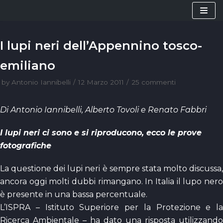
Vai
al
contenuto
I lupi neri dell’Appennino tosco-
emiliano
by
Antonio Iannibelli
12 Marzo 2011
25 commenti
Di Antonio Iannibelli, Alberto Tovoli e Renato Fabbri
I lupi neri ci sono e si riproducono, ecco le prove
fotografiche
La questione dei lupi neri è sempre stata molto discussa,
ancora oggi molti dubbi rimangano. In Italia il lupo nero
è presente in una bassa percentuale.
L’ISPRA – Istituto Superiore per la Protezione e la
Ricerca Ambientale – ha dato una risposta utilizzando