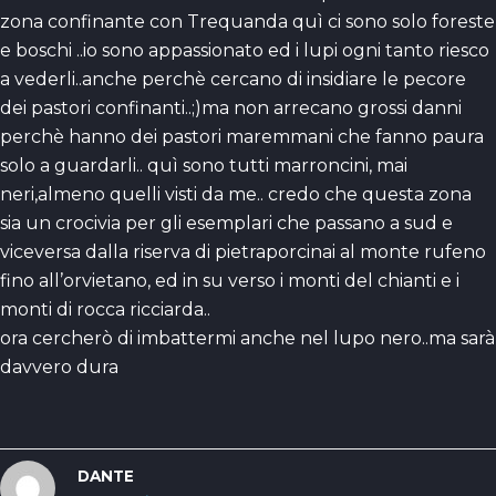
zona confinante con Trequanda quì ci sono solo foreste
e boschi ..io sono appassionato ed i lupi ogni tanto riesco
a vederli..anche perchè cercano di insidiare le pecore
dei pastori confinanti..;)ma non arrecano grossi danni
perchè hanno dei pastori maremmani che fanno paura
solo a guardarli.. quì sono tutti marroncini, mai
neri,almeno quelli visti da me.. credo che questa zona
sia un crocivia per gli esemplari che passano a sud e
viceversa dalla riserva di pietraporcinai al monte rufeno
fino all’orvietano, ed in su verso i monti del chianti e i
monti di rocca ricciarda..
ora cercherò di imbattermi anche nel lupo nero..ma sarà
davvero dura
DANTE