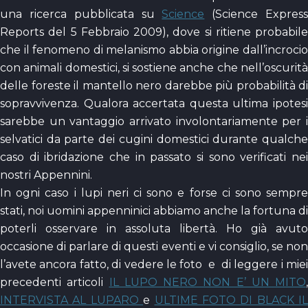
una ricerca pubblicata su
Science
(Science Expres
Reports del 5 Febbraio 2009), dove si ritiene probabile
che il fenomeno di melanismo abbia origine dall’incrocio
con animali domestici, si sostiene anche che nell’oscurità
delle foreste il mantello nero darebbe più probabilità di
sopravvivenza. Qualora accertata questa ultima ipotesi
sarebbe un vantaggio arrivato involontariamente per i
selvatici da parte dei cugini domestici durante qualche
caso di ibridazione che in passato si sono verificati nei
nostri Appennini.
In ogni caso i lupi neri ci sono e forse ci sono sempre
stati, noi uomini appenninici abbiamo anche la fortuna di
poterli osservare in assoluta libertà. Ho già avuto
occasione di parlare di questi eventi e vi consiglio, se non
l’avete ancora fatto, di vedere le foto e di leggere i miei
precedenti articoli
IL LUPO NERO NON E’ UN MITO
,
INTERVISTA AL LUPARO
e
ULTIME FOTO DI BLACK IL