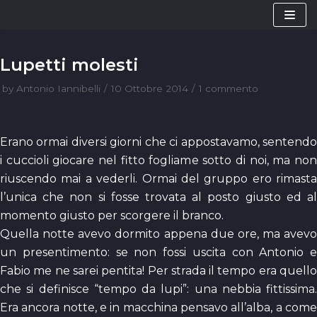
Vai
al
contenuto
Lupetti molesti
by
Antonio Iannibelli
10 Ottobre 2014
1 commento
Erano ormai diversi giorni che ci appostavamo, sentendo
i cuccioli giocare nel fitto fogliame sotto di noi, ma non
riuscendo mai a vederli. Ormai del gruppo ero rimasta
l’unica che non si fosse trovata al posto giusto ed al
momento giusto per scorgere il branco.
Quella notte avevo dormito appena due ore, ma avevo
un presentimento: se non fossi uscita con Antonio e
Fabio me ne sarei pentita! Per strada il tempo era quello
che si definisce “tempo da lupi”: una nebbia fittissima.
Era ancora notte, e in macchina pensavo all’alba, a come