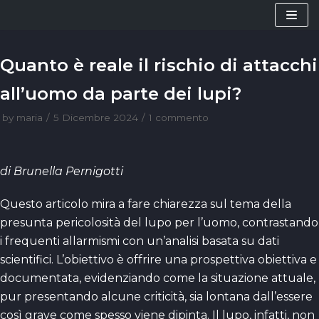
Vai
al
contenuto
Quanto è reale il rischio di attacchi
all’uomo da parte dei lupi?
by
maria
5 Dicembre 2024
1 commento
di Brunella Pernigotti
Questo articolo mira a fare chiarezza sul tema della
presunta pericolosità del lupo per l’uomo, contrastando
i frequenti allarmismi con un’analisi basata su dati
scientifici. L’obiettivo è offrire una prospettiva obiettiva e
documentata, evidenziando come la situazione attuale,
pur presentando alcune criticità, sia lontana dall’essere
così grave come spesso viene dipinta. Il lupo, infatti, non