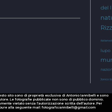
del 
natu
Rizz
italianwi
lupo
mur
nazion
s
Jonico
esto sito sono di proprietà esclusiva di Antonio Iannibelli e sono
d’autore. Le fotografie pubblicate non sono di pubblico dominio.
mente vietato senza l’autorizzazione scritta dell’autore. Per
oppure alla seguente mail: fotografo.iannibelli@gmail.com