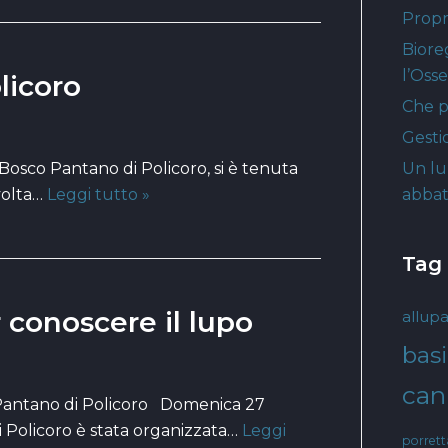
Propri
Biore
l’Oss
licoro
Che p
Gesti
Bosco Pantano di Policoro, si è tenuta
Un lu
volta…
Leggi tutto »
abbat
Tag
 conoscere il lupo
allupa
basi
cani
Pantano di Policoro Domenica 27
i Policoro è stata organizzata…
Leggi
porret