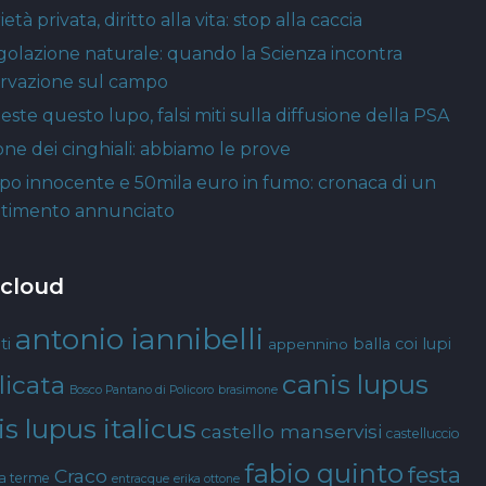
età privata, diritto alla vita: stop alla caccia
golazione naturale: quando la Scienza incontra
ervazione sul campo
este questo lupo, falsi miti sulla diffusione della PSA
one dei cinghiali: abbiamo le prove
po innocente e 50mila euro in fumo: cronaca di un
timento annunciato
 cloud
antonio iannibelli
ti
balla coi lupi
appennino
canis lupus
licata
Bosco Pantano di Policoro
brasimone
s lupus italicus
castello manservisi
castelluccio
fabio quinto
festa
Craco
ta terme
entracque
erika ottone