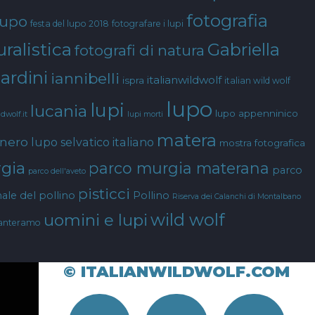
fotografia
lupo
festa del lupo 2018
fotografare i lupi
ralistica
Gabriella
fotografi di natura
ardini
iannibelli
italianwildwolf
ispra
italian wild wolf
lupo
lupi
lucania
lupo appenninico
ldwolf.it
lupi morti
matera
 nero
lupo selvatico italiano
mostra fotografica
gia
parco murgia materana
parco
parco dell'aveto
pisticci
ale del pollino
Pollino
Riserva dei Calanchi di Montalbano
wild wolf
uomini e lupi
anteramo
© ITALIANWILDWOLF.COM