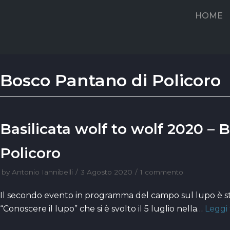
Vai
HOME
al
contenuto
Bosco Pantano di Policoro
Basilicata wolf to wolf 2020 – 
Policoro
by
Antonio Iannibelli
3 Agosto 2020
1 commento
Il secondo evento in programma del campo sul lupo è sta
“Conoscere il lupo” che si è svolto il 5 luglio nella…
Leggi 