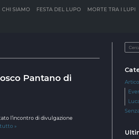
CHI SIAMO
FESTA DEL LUPO
MORTE TRA I LUPI
Cat
Bosco Pantano di
Artico
Even
Luca
Senza
to l’incontro di divulgazione
tutto »
Ulti