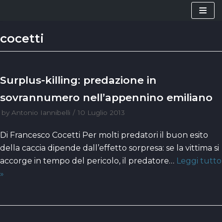
Vai
al
cocetti
contenuto
Surplus-killing: predazione in
sovrannumero nell’appennino emiliano
by
Antonio Iannibelli
10 Luglio 2013
Di Francesco Cocetti Per molti predatori il buon esito
della caccia dipende dall’effetto sorpresa: se la vittima si
accorge in tempo del pericolo, il predatore…
Leggi tutto
»