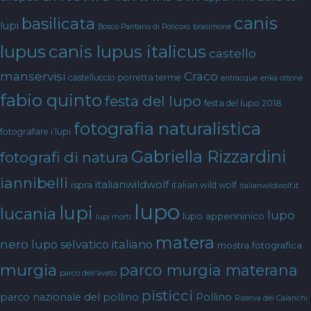
canis
basilicata
lupi
Bosco Pantano di Policoro
brasimone
canis lupus italicus
lupus
castello
manservisi
Craco
castelluccio porretta terme
entracque
erika ottone
fabio quinto
festa del lupo
festa del lupo 2018
fotografia naturalistica
fotografare i lupi
Gabriella Rizzardini
fotografi di natura
iannibelli
italianwildwolf
ispra
italian wild wolf
italianwildwolf.it
lupo
lupi
lucania
lupo
lupo appenninico
lupi morti
matera
nero
lupo selvatico italiano
mostra fotografica
murgia
parco murgia materana
parco dell'aveto
pisticci
parco nazionale del pollino
Pollino
Riserva dei Calanchi