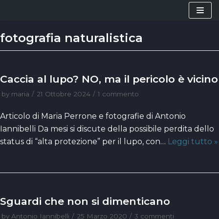
Vai
al
fotografia naturalistica
contenuto
Caccia al lupo? NO, ma il pericolo è vicino
by
maria
21 Ottobre 2024
1 commento
Articolo di Maria Perrone e fotografie di Antonio
Iannibelli Da mesi si discute della possibile perdita dello
status di “alta protezione” per il lupo, con…
Leggi tutto »
Sguardi che non si dimenticano
by
Antonio Iannibelli
25 Marzo 2020
3 commenti