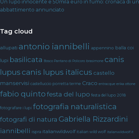
Un lupo innocente e 50mila euro in fumo: cronaca di un
abbattimento annunciato
Tag cloud
antonio iannibelli
allupati
balla coi
appennino
canis
basilicata
lupi
Bosco Pantano di Policoro
brasimone
canis lupus italicus
lupus
castello
manservisi
Craco
castelluccio porretta terme
entracque
erika ottone
fabio quinto
festa del lupo
festa del lupo 2018
fotografia naturalistica
fotografare i lupi
Gabriella Rizzardini
fotografi di natura
iannibelli
italianwildwolf
ispra
italian wild wolf
italianwildwolf.it