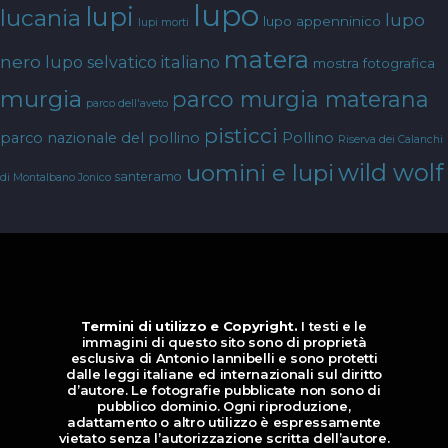
lupo
lupi
lucania
lupo
lupo appenninico
lupi morti
matera
nero
lupo selvatico italiano
mostra fotografica
murgia
parco murgia materana
parco dell'aveto
pisticci
parco nazionale del pollino
Pollino
Riserva dei Calanchi
wild wolf
uomini e lupi
santeramo
di Montalbano Jonico
Termini di utilizzo e Copyright.
I testi e le
immagini di questo sito sono di proprietà
esclusiva di Antonio Iannibelli e sono protetti
dalle leggi italiane ed internazionali sul diritto
d’autore. Le fotografie pubblicate non sono di
pubblico dominio. Ogni riproduzione,
adattamento o altro utilizzo è espressamente
vietato senza l’autorizzazione scritta dell’autore.