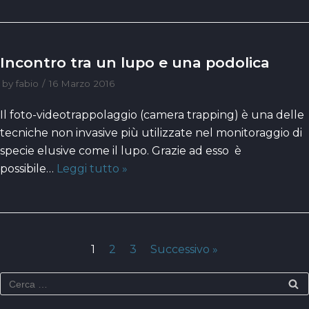
Incontro tra un lupo e una podolica
by
fabio
16 Marzo 2016
Il foto-videotrappolaggio (camera trapping) è una delle
tecniche non invasive più utilizzate nel monitoraggio di
specie elusive come il lupo. Grazie ad esso è
possibile…
Leggi tutto »
1
2
3
Successivo »